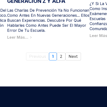
GENERACIÓN Z Y ALFA
¿Y Si La 
Como Inst
 Del
Las Charlas De Prevención Ya No Funcionan
Exámenes
ico.
Como Antes En Nuevas Generaciones... Ellos
Escuelas
lica
Buscan Experiencias. Descubre Por Qué
Confianza
ón
Hablarles Como Antes Puede Ser El Mayor
Comunida
Error De Tu Escuela.
Leer Más
Leer Más...
Previous
1
2
Next