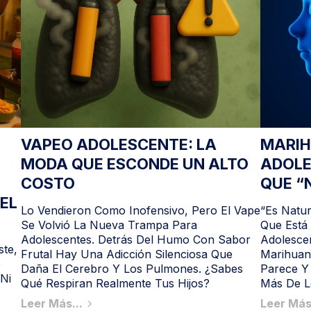
VAPEO ADOLESCENTE: LA
MARIH
MODA QUE ESCONDE UN ALTO
ADOLE
COSTO
QUE “
EL
Lo Vendieron Como Inofensivo, Pero El Vape
“Es Natu
Se Volvió La Nueva Trampa Para
Que Está
Adolescentes. Detrás Del Humo Con Sabor
Adolesce
ste,
Frutal Hay Una Adicción Silenciosa Que
Marihuan
e
Daña El Cerebro Y Los Pulmones. ¿Sabes
Parece Y
Ni
Qué Respiran Realmente Tus Hijos?
Más De L
Leer Más...
Leer Más